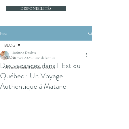
DISPONIBILITÉS
Post
BLOG
Josianne Desilets
BLOG
18 mars 2025
3 min de lecture
Des vacances dans l' Est du
Vacances dans L'Est du Québec
Québec : Un Voyage
Authentique à Matane