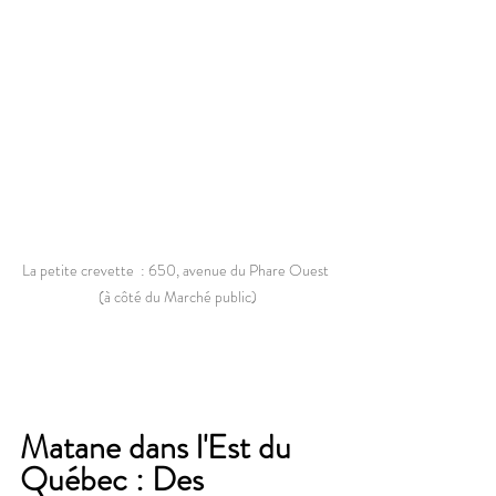
La petite crevette  : 650, avenue du Phare Ouest 
(à côté du Marché public)
Matane dans l'Est du 
Québec : Des 