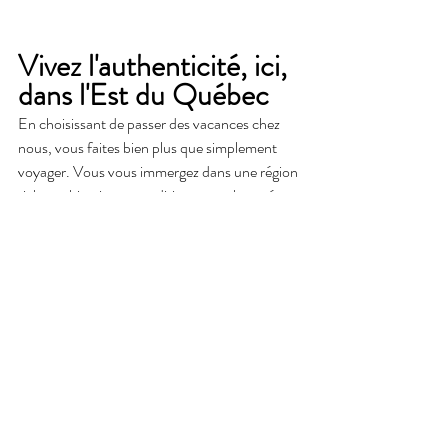
Vivez l'authenticité, ici, 
dans l'Est du Québec
En choisissant de passer des vacances chez 
nous, vous faites bien plus que simplement 
voyager. Vous vous immergez dans une région 
riche en histoire, en traditions et en beauté 
naturelle. Vous soutenez également le 
tourisme local, contribuant ainsi à faire vivre 
nos petites communautés.
Alors pourquoi attendre ? Redécouvrez le 
Québec, et laissez-vous séduire par les 
merveilles de l'Est. Que vous soyez en quête 
d'aventures ou de repos, Matane et "Un 
Moment Parfait" vous attend avec leurs bras 
ouverts.
Des vacances  l' Est du Québec  