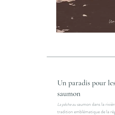
Un paradis pour le
saumon
aumon dans la riviè
La pêche au s
tradition emblématique de la r