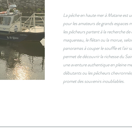
La pêche en haute mer à Matane est un
pour les amateurs de grands espaces ma
les pêcheurs partent à la recherche de
maquereau, le flétan ou la morue, selon
panoramas à couper le souffle et l'air sal
permet de découvrir la richesse du Sai
une aventure authentique en pleine mer
débutants ou les pêcheurs chevronnés
promet des souvenirs inoubliables.