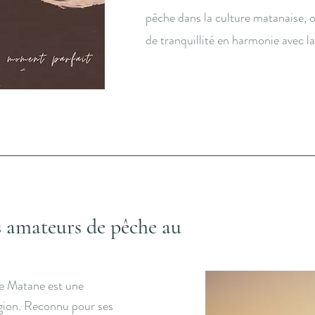
pêche dans la culture matanaise,
de tranquillité en harmonie avec la
s amateurs de pêche au
re Matane est une
égion. Reconnu pour ses